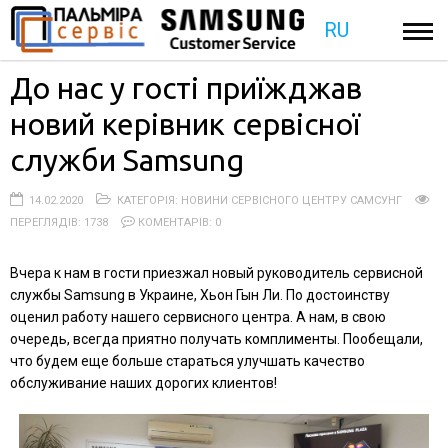
RU
До нас у гості приїжджав
новий керівник сервісної
служби Samsung
14.02.2020
КАТЕГОРІЯ:
НОВИНИ СЕРВІСНОГО ЦЕНТРУ САМСУНГ
ПЕРЕГЛЯДІВ: 1738
КОМЕНТАРІВ: 0
Вчера к нам в гости приезжал новый руководитель сервисной
службы Samsung в Украине, Хьон Гын Ли. По достоинству
оценил работу нашего сервисного центра. А нам, в свою
очередь, всегда приятно получать комплименты. Пообещали,
что будем еще больше стараться улучшать качество
обслуживание наших дорогих клиентов!