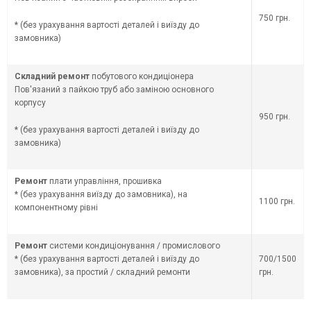
750 грн.
* (без урахування вартості деталей і виїзду до
замовника)
Складний ремонт
побутового кондиціонера
Пов'язаний з пайкою труб або заміною основного
корпусу
950 грн.
* (без урахування вартості деталей і виїзду до
замовника)
Ремонт
плати управління, прошивка
* (без урахування виїзду до замовника), на
1100 грн.
компонентному рівні
Ремонт
системи кондиціонування / промислового
* (без урахування вартості деталей і виїзду до
700/1500
замовника), за простий / складний ремонти
грн.