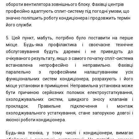
обороти вентилятора зовнішнього блоку. Фахівці центрів
професійно адаптують сплит-систему під погодні умови, що
значно поліпшить роботу кондиціонера і продовжить термін
його служби.
5. Цей пункт, мабуть, потрібно було поставити на перше
місце. Будь-яка профілактика і своєчасне технічне
обслуговування будуть даремні і не приведуть до
очікуваного результату, якщо з самого початку спліт-система
встановлена непрофесійно і неправильно. Фахівці
паралельно з професійним налаштуванням усіх
функціональних систем кондиціонера, розрахують і його
місце установки в приміщенні. Неправильна установка може
бути причиною серйозних поломок електроустаткування,
охолоджувальних систем, швидкого зносу клапанів і
прокладок. Правильне підключення і монтаж
охолоджувального устаткування, стане запорукою довгої і
якісної роботи кондиціонера.
Будь-яка техніка, у тому числі і кондиціонери, вимагає