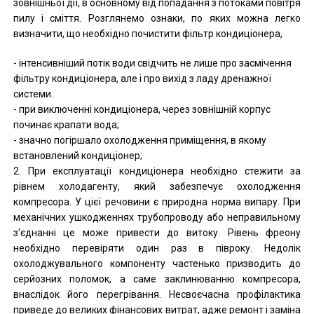
зовнішньої дії, в основному від попадання з потоками повітря
пилу і сміття. Розглянемо ознаки, по яких можна легко
визначити, що необхідно почистити фільтр кондиціонера,
- інтенсивніший потік води свідчить не лише про засмічення
фільтру кондиціонера, але і про вихід з ладу дренажної
системи.
- при виключенні кондиціонера, через зовнішній корпус
починає крапати вода;
- значно погіршало охолодження приміщення, в якому
встановлений кондиціонер;
2. При експлуатації кондиціонера необхідно стежити за
рівнем холодагенту, який забезпечує охолодження
компресора. У цієї речовини є природна норма випару. При
механічних ушкодженнях трубопроводу або неправильному
з'єднанні це може привести до витоку. Рівень фреону
необхідно перевіряти один раз в півроку. Недолік
охолоджувального компоненту частенько призводить до
серйозних поломок, а саме заклинюванню компресора,
внаслідок його перегрівання. Несвоєчасна профілактика
приведе до великих фінансових витрат, адже ремонт і заміна