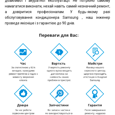
дбайливої і акуратної експлуатації. Не потрібно самому
намагатися виконати, нехай навіть самий незначний ремонт,
а довіритися професіоналам. У будь-якому разі
обслуговування кондиціонера Samsung , наш інженер
проведе якісніше і з гарантією до 90 днів.