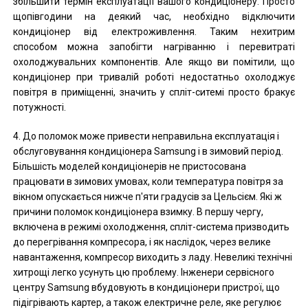
збільшити термін експлуатації вашого кондиціонеру. Просто
щопівгодини на деякий час, необхідно відключити
кондиціонер від електроживлення. Таким нехитрим
способом можна запобігти нагріванню і перевитраті
охолоджувальних компонентів. Але якщо ви помітили, що
кондиціонер при тривалій роботі недостатньо охолоджує
повітря в приміщенні, значить у спліт-ситемі просто бракує
потужності.
4. До поломок може привести неправильна експлуатація і
обслуговування кондиціонера Samsung і в зимовий період.
Більшість моделей кондиціонерів не пристосована
працювати в зимових умовах, коли температура повітря за
вікном опускається нижче п'яти градусів за Цельсієм. Які ж
причини поломок кондиціонера взимку. В першу чергу,
включена в режимі охолодження, спліт-система призводить
до перегрівання компресора, і як наслідок, через велике
навантаження, компресор виходить з ладу. Невеликі технічні
хитрощі легко усунуть цю проблему. Інженери сервісного
центру Samsung вбудовують в кондиціонери пристрої, що
підігрівають картер, а також електричне реле, яке регулює