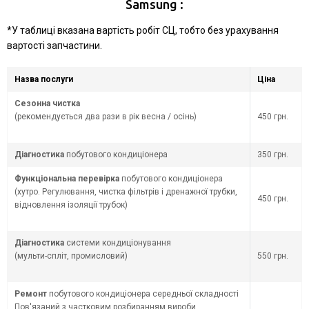
Samsung :
*У таблиці вказана вартість робіт СЦ, тобто без урахування
вартості запчастини.
Назва послуги
Ціна
Сезонна чистка
(рекомендується два рази в рік весна / осінь)
450 грн.
Діагностика
побутового кондиціонера
350 грн.
Функціональна перевірка
побутового кондиціонера
(хутро. Регулювання, чистка фільтрів і дренажної трубки,
450 грн.
відновлення ізоляції трубок)
Діагностика
системи кондиціонування
(мульти-спліт, промисловий)
550 грн.
Ремонт
побутового кондиціонера середньої складності
Пов'язаний з частковим розбиранням вироби